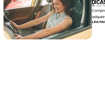
DICA
ADITI
Compra
adquiri
LEIA MA