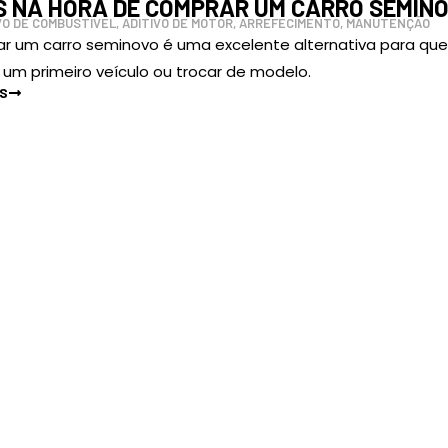
S NA HORA DE COMPRAR UM CARRO SEMIN
VO DE COMBUSTÍVEL
,
ADITIVO DE MOTOR
,
ARREFECIMENTO
,
MANUTENÇÃO
r um carro seminovo é uma excelente alternativa para qu
r um primeiro veículo ou trocar de modelo.
IS