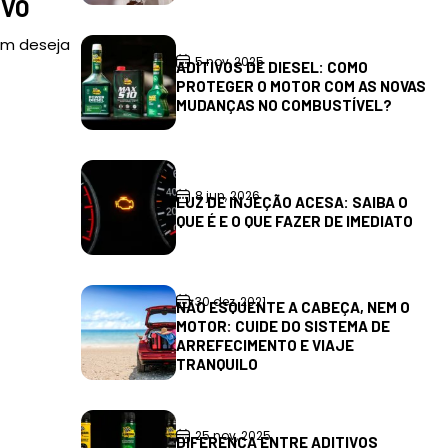
OVO
em deseja
5 nov, 2025
ADITIVOS DE DIESEL: COMO
PROTEGER O MOTOR COM AS NOVAS
MUDANÇAS NO COMBUSTÍVEL?
8 jun, 2026
LUZ DE INJEÇÃO ACESA: SAIBA O
QUE É E O QUE FAZER DE IMEDIATO
30 dez, 2021
NÃO ESQUENTE A CABEÇA, NEM O
MOTOR: CUIDE DO SISTEMA DE
ARREFECIMENTO E VIAJE
TRANQUILO
25 nov, 2025
DIFERENÇA ENTRE ADITIVOS