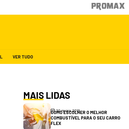
AL
VER TUDO
MAIS LIDAS
30 maio, 2019
COMO ESCOLHER O MELHOR
COMBUSTÍVEL PARA O SEU CARRO
FLEX