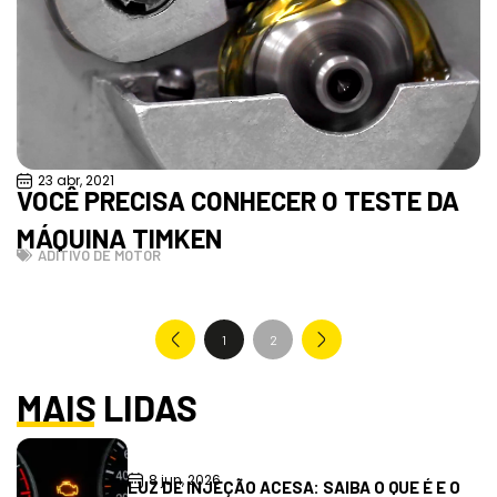
23 abr, 2021
VOCÊ PRECISA CONHECER O TESTE DA
MÁQUINA TIMKEN
ADITIVO DE MOTOR
1
2
MAIS LIDAS
8 jun, 2026
LUZ DE INJEÇÃO ACESA: SAIBA O QUE É E O