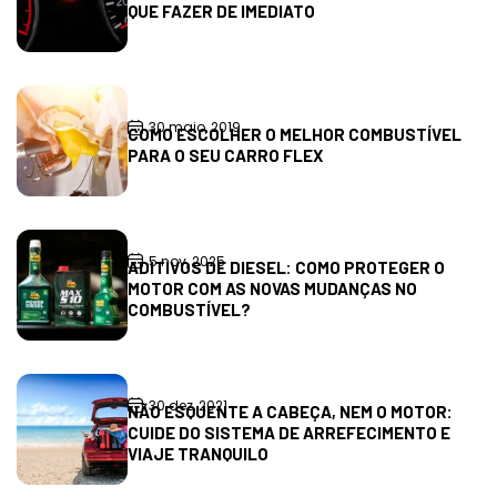
QUE FAZER DE IMEDIATO
30 maio, 2019
COMO ESCOLHER O MELHOR COMBUSTÍVEL
PARA O SEU CARRO FLEX
5 nov, 2025
ADITIVOS DE DIESEL: COMO PROTEGER O
MOTOR COM AS NOVAS MUDANÇAS NO
COMBUSTÍVEL?
30 dez, 2021
NÃO ESQUENTE A CABEÇA, NEM O MOTOR:
CUIDE DO SISTEMA DE ARREFECIMENTO E
VIAJE TRANQUILO