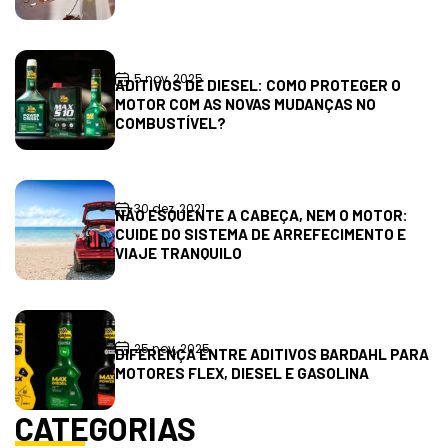
5 nov, 2025
ADITIVOS DE DIESEL: COMO PROTEGER O
MOTOR COM AS NOVAS MUDANÇAS NO
COMBUSTÍVEL?
30 dez, 2021
NÃO ESQUENTE A CABEÇA, NEM O MOTOR:
CUIDE DO SISTEMA DE ARREFECIMENTO E
VIAJE TRANQUILO
25 nov, 2025
DIFERENÇA ENTRE ADITIVOS BARDAHL PARA
MOTORES FLEX, DIESEL E GASOLINA
CATEGORIAS