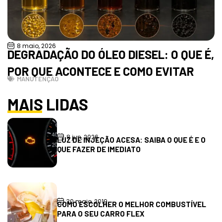
8 maio, 2026
DEGRADAÇÃO DO ÓLEO DIESEL: O QUE É,
POR QUE ACONTECE E COMO EVITAR
MANUTENÇÃO
MAIS LIDAS
8 jun, 2026
LUZ DE INJEÇÃO ACESA: SAIBA O QUE É E O
QUE FAZER DE IMEDIATO
30 maio, 2019
COMO ESCOLHER O MELHOR COMBUSTÍVEL
PARA O SEU CARRO FLEX