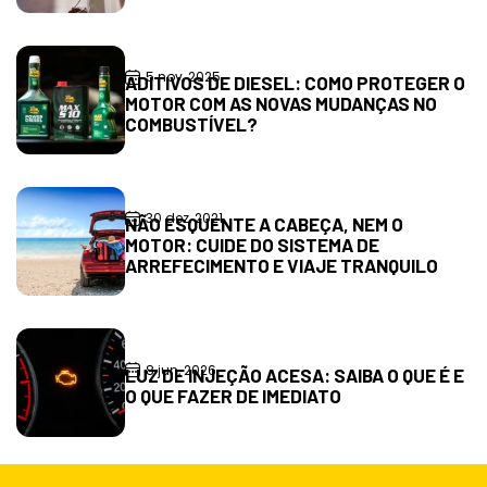
5 nov, 2025
ADITIVOS DE DIESEL: COMO PROTEGER O
MOTOR COM AS NOVAS MUDANÇAS NO
COMBUSTÍVEL?
30 dez, 2021
NÃO ESQUENTE A CABEÇA, NEM O
MOTOR: CUIDE DO SISTEMA DE
ARREFECIMENTO E VIAJE TRANQUILO
8 jun, 2026
LUZ DE INJEÇÃO ACESA: SAIBA O QUE É E
O QUE FAZER DE IMEDIATO