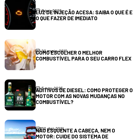
8 jun, 2026
LUZ DE INJEÇÃO ACESA: SAIBA O QUE É E
O QUE FAZER DE IMEDIATO
30 maio, 2019
COMO ESCOLHER O MELHOR
COMBUSTÍVEL PARA O SEU CARRO FLEX
5 nov, 2025
ADITIVOS DE DIESEL: COMO PROTEGER O
MOTOR COM AS NOVAS MUDANÇAS NO
COMBUSTÍVEL?
30 dez, 2021
NÃO ESQUENTE A CABEÇA, NEM O
MOTOR: CUIDE DO SISTEMA DE