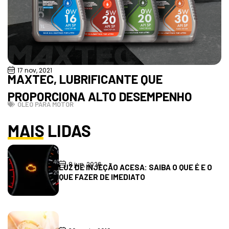
17 nov, 2021
MAXTEC, LUBRIFICANTE QUE
PROPORCIONA ALTO DESEMPENHO
ÓLEO PARA MOTOR
MAIS LIDAS
8 jun, 2026
LUZ DE INJEÇÃO ACESA: SAIBA O QUE É E O
QUE FAZER DE IMEDIATO