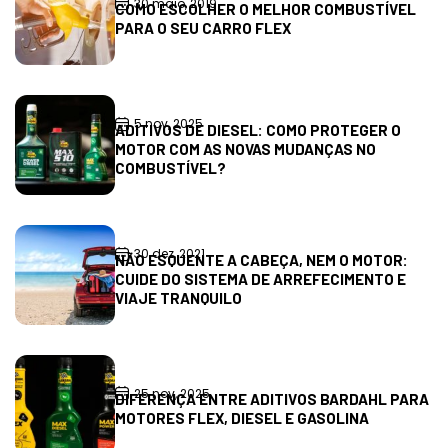
30 maio, 2019
COMO ESCOLHER O MELHOR COMBUSTÍVEL
PARA O SEU CARRO FLEX
5 nov, 2025
ADITIVOS DE DIESEL: COMO PROTEGER O
MOTOR COM AS NOVAS MUDANÇAS NO
COMBUSTÍVEL?
30 dez, 2021
NÃO ESQUENTE A CABEÇA, NEM O MOTOR:
CUIDE DO SISTEMA DE ARREFECIMENTO E
VIAJE TRANQUILO
25 nov, 2025
DIFERENÇA ENTRE ADITIVOS BARDAHL PARA
MOTORES FLEX, DIESEL E GASOLINA