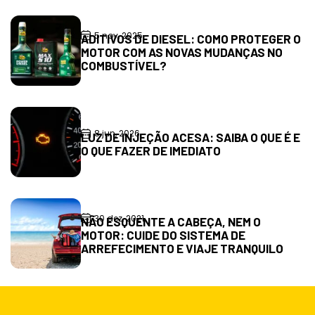
5 nov, 2025
ADITIVOS DE DIESEL: COMO PROTEGER O
MOTOR COM AS NOVAS MUDANÇAS NO
COMBUSTÍVEL?
8 jun, 2026
LUZ DE INJEÇÃO ACESA: SAIBA O QUE É E
O QUE FAZER DE IMEDIATO
30 dez, 2021
NÃO ESQUENTE A CABEÇA, NEM O
MOTOR: CUIDE DO SISTEMA DE
ARREFECIMENTO E VIAJE TRANQUILO