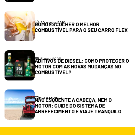
30 maio, 2019
COMO ESCOLHER O MELHOR
COMBUSTÍVEL PARA O SEU CARRO FLEX
5 nov, 2025
ADITIVOS DE DIESEL: COMO PROTEGER O
MOTOR COM AS NOVAS MUDANÇAS NO
COMBUSTÍVEL?
30 dez, 2021
NÃO ESQUENTE A CABEÇA, NEM O
MOTOR: CUIDE DO SISTEMA DE
ARREFECIMENTO E VIAJE TRANQUILO