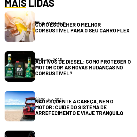
MAIS LIDAS
30 maio, 2019
COMO ESCOLHER O MELHOR
COMBUSTÍVEL PARA O SEU CARRO FLEX
5 nov, 2025
ADITIVOS DE DIESEL: COMO PROTEGER O
MOTOR COM AS NOVAS MUDANÇAS NO
COMBUSTÍVEL?
30 dez, 2021
NÃO ESQUENTE A CABEÇA, NEM O
MOTOR: CUIDE DO SISTEMA DE
ARREFECIMENTO E VIAJE TRANQUILO