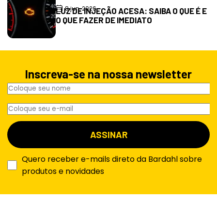
8 jun, 2026
LUZ DE INJEÇÃO ACESA: SAIBA O QUE É E
O QUE FAZER DE IMEDIATO
Inscreva-se na nossa newsletter
Quero receber e-mails direto da Bardahl sobre
produtos e novidades