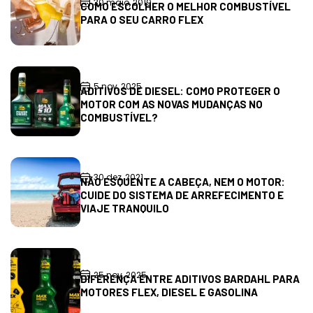
30 maio, 2019
COMO ESCOLHER O MELHOR COMBUSTÍVEL
PARA O SEU CARRO FLEX
5 nov, 2025
ADITIVOS DE DIESEL: COMO PROTEGER O
MOTOR COM AS NOVAS MUDANÇAS NO
COMBUSTÍVEL?
30 dez, 2021
NÃO ESQUENTE A CABEÇA, NEM O MOTOR:
CUIDE DO SISTEMA DE ARREFECIMENTO E
VIAJE TRANQUILO
25 nov, 2025
DIFERENÇA ENTRE ADITIVOS BARDAHL PARA
MOTORES FLEX, DIESEL E GASOLINA