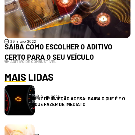
29 maio, 2022
SAIBA COMO ESCOLHER O ADITIVO
CERTO PARA O SEU VEÍCULO
ADITIVO DE COMBUSTÍVEL
MAIS LIDAS
8 jun, 2026
LUZ DE INJEÇÃO ACESA: SAIBA O QUE É E O
QUE FAZER DE IMEDIATO