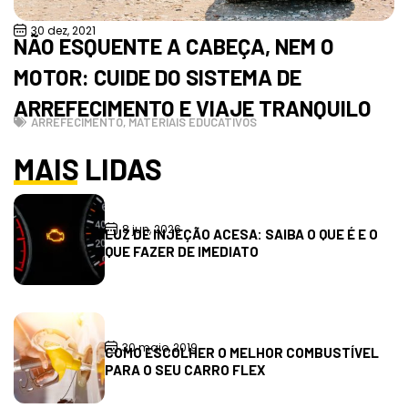
30 dez, 2021
NÃO ESQUENTE A CABEÇA, NEM O
MOTOR: CUIDE DO SISTEMA DE
ARREFECIMENTO E VIAJE TRANQUILO
ARREFECIMENTO
,
MATERIAIS EDUCATIVOS
MAIS LIDAS
8 jun, 2026
LUZ DE INJEÇÃO ACESA: SAIBA O QUE É E O
QUE FAZER DE IMEDIATO
30 maio, 2019
COMO ESCOLHER O MELHOR COMBUSTÍVEL
PARA O SEU CARRO FLEX