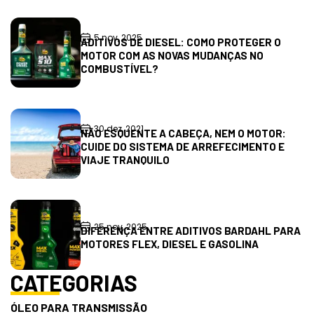
5 nov, 2025
ADITIVOS DE DIESEL: COMO PROTEGER O
MOTOR COM AS NOVAS MUDANÇAS NO
COMBUSTÍVEL?
30 dez, 2021
NÃO ESQUENTE A CABEÇA, NEM O MOTOR:
CUIDE DO SISTEMA DE ARREFECIMENTO E
VIAJE TRANQUILO
25 nov, 2025
DIFERENÇA ENTRE ADITIVOS BARDAHL PARA
MOTORES FLEX, DIESEL E GASOLINA
CATEGORIAS
ÓLEO PARA TRANSMISSÃO