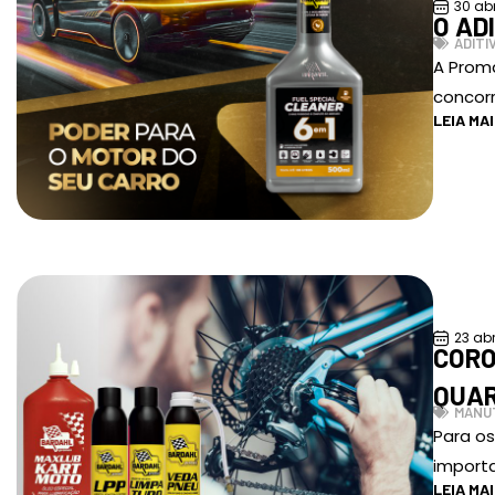
30 ab
O AD
ADITI
A Proma
concor
LEIA MA
23 abr
CORO
QUA
MANU
Para o
import
LEIA MA