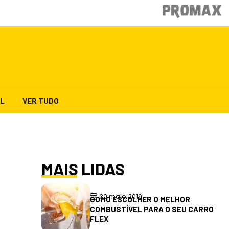
AL
VER TUDO
MAIS LIDAS
30 maio, 2019
COMO ESCOLHER O MELHOR
COMBUSTÍVEL PARA O SEU CARRO
FLEX