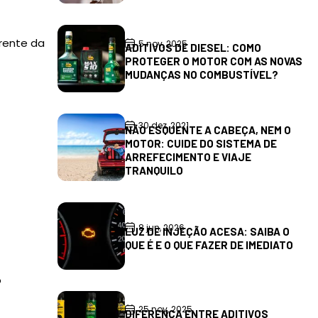
frente da
5 nov, 2025
ADITIVOS DE DIESEL: COMO
PROTEGER O MOTOR COM AS NOVAS
MUDANÇAS NO COMBUSTÍVEL?
30 dez, 2021
NÃO ESQUENTE A CABEÇA, NEM O
MOTOR: CUIDE DO SISTEMA DE
ARREFECIMENTO E VIAJE
TRANQUILO
8 jun, 2026
LUZ DE INJEÇÃO ACESA: SAIBA O
QUE É E O QUE FAZER DE IMEDIATO
o
25 nov, 2025
DIFERENÇA ENTRE ADITIVOS