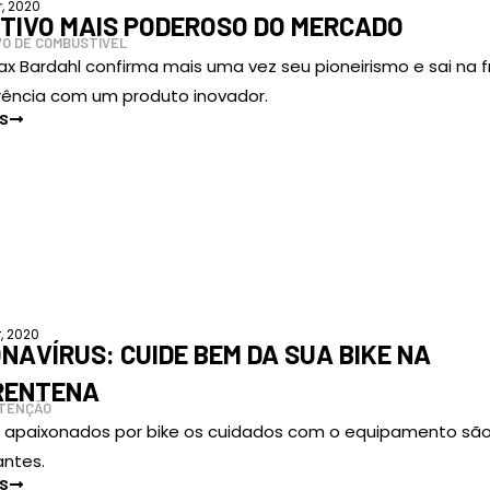
r, 2020
ITIVO MAIS PODEROSO DO MERCADO
VO DE COMBUSTÍVEL
x Bardahl confirma mais uma vez seu pioneirismo e sai na 
rência com um produto inovador.
IS
, 2020
NAVÍRUS: CUIDE BEM DA SUA BIKE NA
RENTENA
TENÇÃO
s apaixonados por bike os cuidados com o equipamento sã
antes.
IS