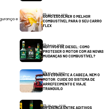
30 maio, 2019
COMO ESCOLHER O MELHOR
egurança e
COMBUSTÍVEL PARA O SEU CARRO
FLEX
5 nov, 2025
ADITIVOS DE DIESEL: COMO
PROTEGER O MOTOR COM AS NOVAS
MUDANÇAS NO COMBUSTÍVEL?
30 dez, 2021
NÃO ESQUENTE A CABEÇA, NEM O
MOTOR: CUIDE DO SISTEMA DE
ARREFECIMENTO E VIAJE
TRANQUILO
25 nov, 2025
DIFERENÇA ENTRE ADITIVOS