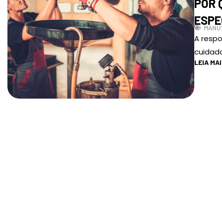
POR 
ESPE
MANU
A resp
cuidad
LEIA MA