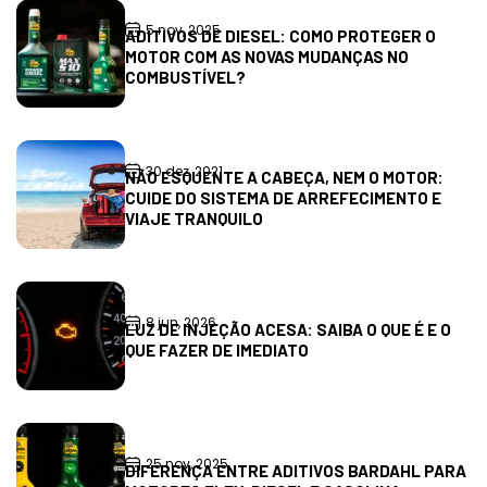
5 nov, 2025
ADITIVOS DE DIESEL: COMO PROTEGER O
MOTOR COM AS NOVAS MUDANÇAS NO
COMBUSTÍVEL?
30 dez, 2021
NÃO ESQUENTE A CABEÇA, NEM O MOTOR:
CUIDE DO SISTEMA DE ARREFECIMENTO E
VIAJE TRANQUILO
8 jun, 2026
LUZ DE INJEÇÃO ACESA: SAIBA O QUE É E O
QUE FAZER DE IMEDIATO
25 nov, 2025
DIFERENÇA ENTRE ADITIVOS BARDAHL PARA