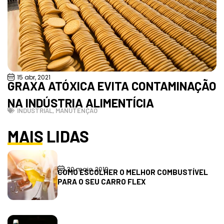
15 abr, 2021
GRAXA ATÓXICA EVITA CONTAMINAÇÃO
NA INDÚSTRIA ALIMENTÍCIA
INDUSTRIAL
,
MANUTENÇÃO
MAIS LIDAS
30 maio, 2019
COMO ESCOLHER O MELHOR COMBUSTÍVEL
PARA O SEU CARRO FLEX