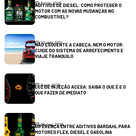
5 nov, 2025
ADITIVOS DE DIESEL: COMO PROTEGER O
MOTOR COM AS NOVAS MUDANÇAS NO
COMBUSTÍVEL?
30 dez, 2021
NÃO ESQUENTE A CABEÇA, NEM O MOTOR:
CUIDE DO SISTEMA DE ARREFECIMENTO E
VIAJE TRANQUILO
8 jun, 2026
LUZ DE INJEÇÃO ACESA: SAIBA O QUE É E O
QUE FAZER DE IMEDIATO
25 nov, 2025
DIFERENÇA ENTRE ADITIVOS BARDAHL PARA
MOTORES FLEX, DIESEL E GASOLINA