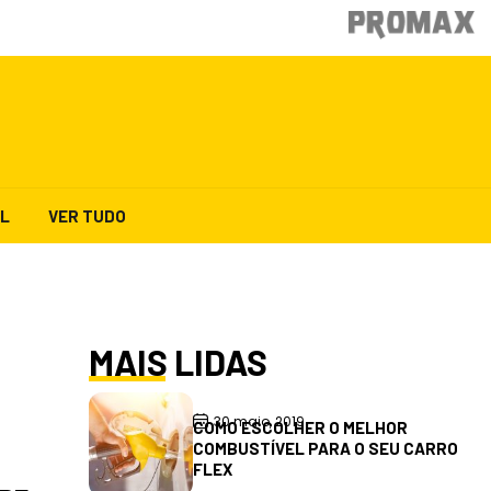
AL
VER TUDO
MAIS LIDAS
30 maio, 2019
COMO ESCOLHER O MELHOR
COMBUSTÍVEL PARA O SEU CARRO
FLEX