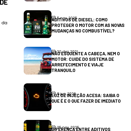
 DE
5 nov, 2025
ADITIVOS DE DIESEL: COMO
a da
PROTEGER O MOTOR COM AS NOVAS
MUDANÇAS NO COMBUSTÍVEL?
30 dez, 2021
NÃO ESQUENTE A CABEÇA, NEM O
MOTOR: CUIDE DO SISTEMA DE
ARREFECIMENTO E VIAJE
TRANQUILO
8 jun, 2026
LUZ DE INJEÇÃO ACESA: SAIBA O
QUE É E O QUE FAZER DE IMEDIATO
25 nov, 2025
DIFERENÇA ENTRE ADITIVOS