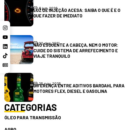
8 jun, 2026
LUZ DE INJEÇÃO ACESA: SAIBA O QUE É E O
QUE FAZER DE IMEDIATO
30 dez, 2021
NÃO ESQUENTE A CABEÇA, NEM O MOTOR:
CUIDE DO SISTEMA DE ARREFECIMENTO E
VIAJE TRANQUILO
25 nov, 2025
DIFERENÇA ENTRE ADITIVOS BARDAHL PARA
MOTORES FLEX, DIESEL E GASOLINA
CATEGORIAS
ÓLEO PARA TRANSMISSÃO
AGRO