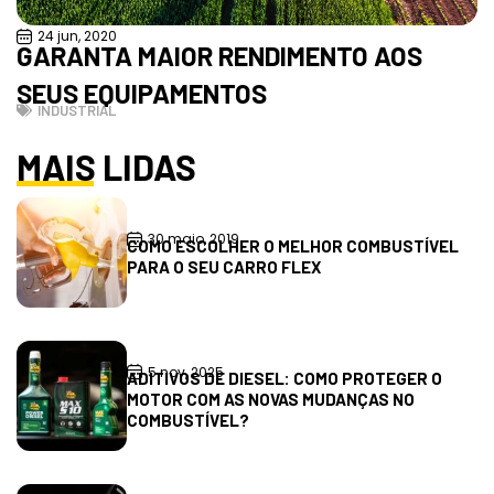
24 jun, 2020
GARANTA MAIOR RENDIMENTO AOS
SEUS EQUIPAMENTOS
INDUSTRIAL
MAIS LIDAS
30 maio, 2019
COMO ESCOLHER O MELHOR COMBUSTÍVEL
PARA O SEU CARRO FLEX
5 nov, 2025
ADITIVOS DE DIESEL: COMO PROTEGER O
MOTOR COM AS NOVAS MUDANÇAS NO
COMBUSTÍVEL?