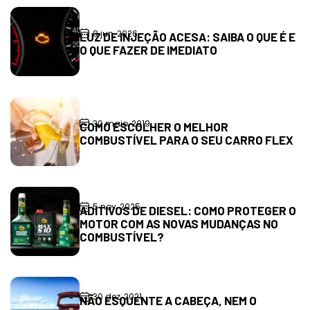
8 jun, 2026
LUZ DE INJEÇÃO ACESA: SAIBA O QUE É E
O QUE FAZER DE IMEDIATO
30 maio, 2019
COMO ESCOLHER O MELHOR
COMBUSTÍVEL PARA O SEU CARRO FLEX
5 nov, 2025
ADITIVOS DE DIESEL: COMO PROTEGER O
MOTOR COM AS NOVAS MUDANÇAS NO
COMBUSTÍVEL?
30 dez, 2021
NÃO ESQUENTE A CABEÇA, NEM O