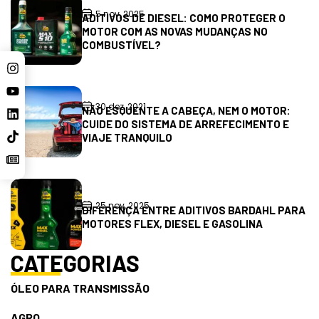
5 nov, 2025
ADITIVOS DE DIESEL: COMO PROTEGER O
MOTOR COM AS NOVAS MUDANÇAS NO
COMBUSTÍVEL?
30 dez, 2021
NÃO ESQUENTE A CABEÇA, NEM O MOTOR:
CUIDE DO SISTEMA DE ARREFECIMENTO E
VIAJE TRANQUILO
25 nov, 2025
DIFERENÇA ENTRE ADITIVOS BARDAHL PARA
MOTORES FLEX, DIESEL E GASOLINA
CATEGORIAS
ÓLEO PARA TRANSMISSÃO
AGRO