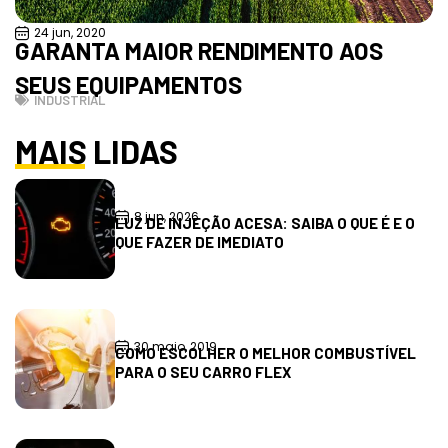
24 jun, 2020
GARANTA MAIOR RENDIMENTO AOS
SEUS EQUIPAMENTOS
INDUSTRIAL
MAIS LIDAS
8 jun, 2026
LUZ DE INJEÇÃO ACESA: SAIBA O QUE É E O
QUE FAZER DE IMEDIATO
30 maio, 2019
COMO ESCOLHER O MELHOR COMBUSTÍVEL
PARA O SEU CARRO FLEX