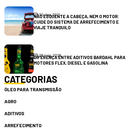
30 dez, 2021
NÃO ESQUENTE A CABEÇA, NEM O MOTOR:
CUIDE DO SISTEMA DE ARREFECIMENTO E
VIAJE TRANQUILO
25 nov, 2025
DIFERENÇA ENTRE ADITIVOS BARDAHL PARA
MOTORES FLEX, DIESEL E GASOLINA
CATEGORIAS
ÓLEO PARA TRANSMISSÃO
AGRO
ADITIVOS
ARREFECIMENTO