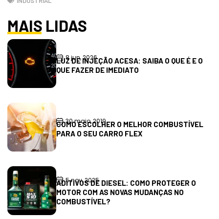
INDUSTRIAL
MAIS LIDAS
8 jun, 2026
LUZ DE INJEÇÃO ACESA: SAIBA O QUE É E O
QUE FAZER DE IMEDIATO
30 maio, 2019
COMO ESCOLHER O MELHOR COMBUSTÍVEL
PARA O SEU CARRO FLEX
5 nov, 2025
ADITIVOS DE DIESEL: COMO PROTEGER O
MOTOR COM AS NOVAS MUDANÇAS NO
COMBUSTÍVEL?