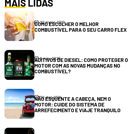
MAIS LIDAS
30 maio, 2019
COMO ESCOLHER O MELHOR
COMBUSTÍVEL PARA O SEU CARRO FLEX
5 nov, 2025
ADITIVOS DE DIESEL: COMO PROTEGER O
MOTOR COM AS NOVAS MUDANÇAS NO
COMBUSTÍVEL?
30 dez, 2021
NÃO ESQUENTE A CABEÇA, NEM O
MOTOR: CUIDE DO SISTEMA DE
ARREFECIMENTO E VIAJE TRANQUILO