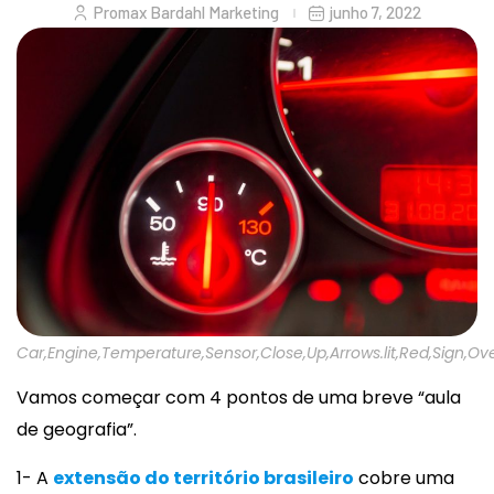
Promax Bardahl Marketing
junho 7, 2022
Car,Engine,Temperature,Sensor,Close,Up,Arrows.lit,Red,Sign,Ov
Vamos começar com 4 pontos de uma breve “aula
de geografia”.
1- A
extensão do território brasileiro
cobre uma