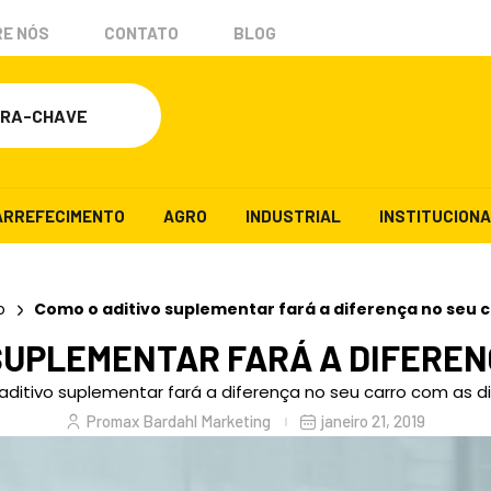
E NÓS
CONTATO
BLOG
ARREFECIMENTO
AGRO
INDUSTRIAL
INSTITUCION
o
Como o aditivo suplementar fará a diferença no seu 
 SUPLEMENTAR FARÁ A DIFEREN
ditivo suplementar fará a diferença no seu carro com as d
Promax Bardahl Marketing
janeiro 21, 2019