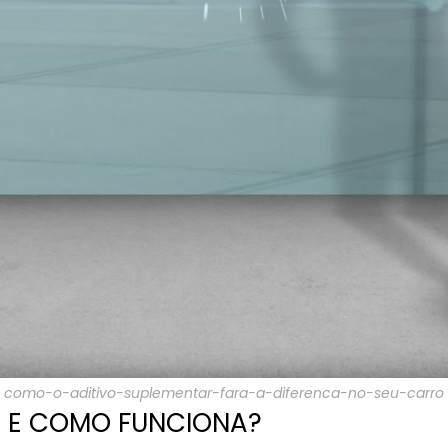
como-o-aditivo-suplementar-fara-a-diferenca-no-seu-carro
R E COMO FUNCIONA?