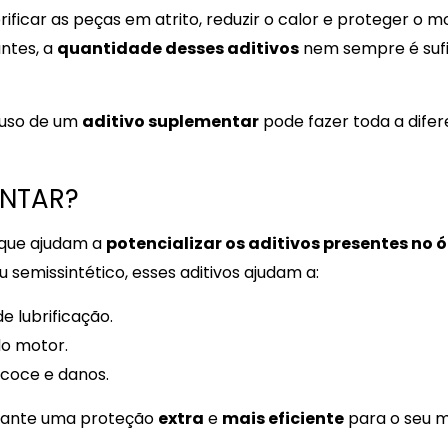
ficar as peças em atrito, reduzir o calor e proteger o m
antes, a
quantidade desses aditivos
nem sempre é sufi
o uso de um
aditivo suplementar
pode fazer toda a dife
ENTAR?
 que ajudam a
potencializar os aditivos presentes no ó
 semissintético, esses aditivos ajudam a:
 lubrificação.
o motor.
ecoce e danos.
garante uma proteção
extra
e
mais eficiente
para o seu m