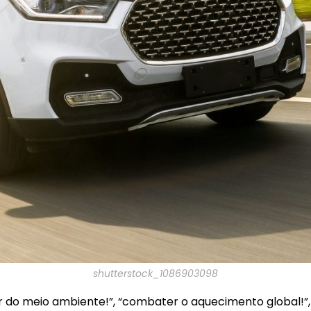
shutterstock_1086903098
ar do meio ambiente!”, “combater o aquecimento global!”,