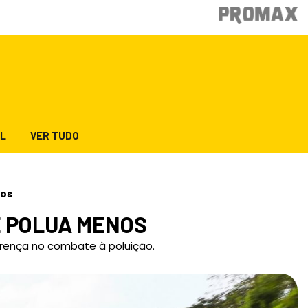
AL
VER TUDO
nos
E POLUA MENOS
erença no combate à poluição.