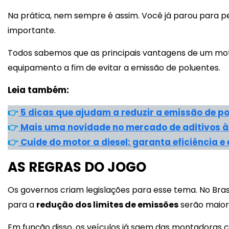
Na prática, nem sempre é assim. Você já parou para pe
importante.
Todos sabemos que as principais vantagens de um moto
equipamento a fim de evitar a emissão de poluentes.
Leia também:
👉
5 dicas que ajudam a reduzir a emissão de po
👉
Mais uma novidade no mercado de aditivos à 
👉
Cuide do motor a diesel: garanta eficiência e
AS REGRAS DO JOGO
Os governos criam legislações para esse tema. No Bra
para a
redução dos limites de emissões
serão maio
Em função disso, os veículos já saem das montadoras c