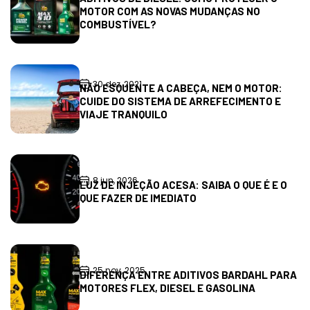
MOTOR COM AS NOVAS MUDANÇAS NO
COMBUSTÍVEL?
30 dez, 2021
NÃO ESQUENTE A CABEÇA, NEM O MOTOR:
CUIDE DO SISTEMA DE ARREFECIMENTO E
VIAJE TRANQUILO
8 jun, 2026
LUZ DE INJEÇÃO ACESA: SAIBA O QUE É E O
QUE FAZER DE IMEDIATO
25 nov, 2025
DIFERENÇA ENTRE ADITIVOS BARDAHL PARA
MOTORES FLEX, DIESEL E GASOLINA