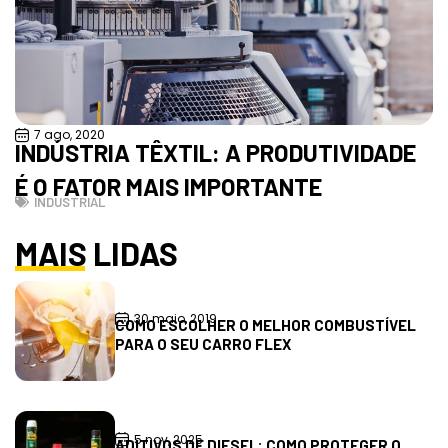
7 ago, 2020
INDÚSTRIA TÊXTIL: A PRODUTIVIDADE
É O FATOR MAIS IMPORTANTE
INDUSTRIAL
MAIS LIDAS
30 maio, 2019
COMO ESCOLHER O MELHOR COMBUSTÍVEL
PARA O SEU CARRO FLEX
5 nov, 2025
ADITIVOS DE DIESEL: COMO PROTEGER O