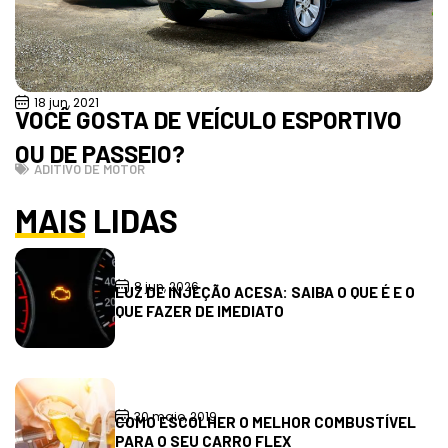
18 jun, 2021
VOCÊ GOSTA DE VEÍCULO ESPORTIVO
OU DE PASSEIO?
ADITIVO DE MOTOR
MAIS LIDAS
8 jun, 2026
LUZ DE INJEÇÃO ACESA: SAIBA O QUE É E O
QUE FAZER DE IMEDIATO
30 maio, 2019
COMO ESCOLHER O MELHOR COMBUSTÍVEL
PARA O SEU CARRO FLEX