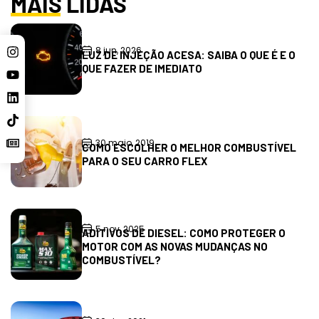
MAIS LIDAS
8 jun, 2026
LUZ DE INJEÇÃO ACESA: SAIBA O QUE É E O
QUE FAZER DE IMEDIATO
30 maio, 2019
COMO ESCOLHER O MELHOR COMBUSTÍVEL
PARA O SEU CARRO FLEX
5 nov, 2025
ADITIVOS DE DIESEL: COMO PROTEGER O
MOTOR COM AS NOVAS MUDANÇAS NO
COMBUSTÍVEL?