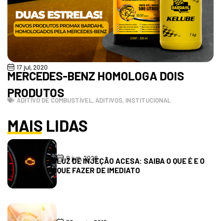
17 jul, 2020
MERCEDES-BENZ HOMOLOGA DOIS
PRODUTOS
ADITIVO DE COMBUSTÍVEL
,
ADITIVOS
,
INSTITUCIONAL
MAIS LIDAS
8 jun, 2026
LUZ DE INJEÇÃO ACESA: SAIBA O QUE É E O
QUE FAZER DE IMEDIATO