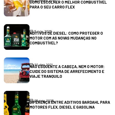
30 maio, 2019
COMO ESCOLHER O MELHOR COMBUSTÍVEL
PARA O SEU CARRO FLEX
5 nov, 2025
ADITIVOS DE DIESEL: COMO PROTEGER O
MOTOR COM AS NOVAS MUDANÇAS NO
COMBUSTÍVEL?
30 dez, 2021
NÃO ESQUENTE A CABEÇA, NEM O MOTOR:
CUIDE DO SISTEMA DE ARREFECIMENTO E
VIAJE TRANQUILO
25 nov, 2025
DIFERENÇA ENTRE ADITIVOS BARDAHL PARA
MOTORES FLEX, DIESEL E GASOLINA