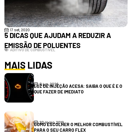
17 set, 2020
5 DICAS QUE AJUDAM A REDUZIR A
EMISSÃO DE POLUENTES
ADITIVO DE COMBUSTÍVEL
MAIS LIDAS
8 jun, 2026
LUZ DE INJEÇÃO ACESA: SAIBA O QUE É E O
QUE FAZER DE IMEDIATO
30 maio, 2019
COMO ESCOLHER O MELHOR COMBUSTÍVEL
PARA O SEU CARRO FLEX