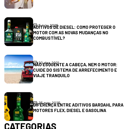
5 nov, 2025
ADITIVOS DE DIESEL: COMO PROTEGER O
MOTOR COM AS NOVAS MUDANÇAS NO
COMBUSTÍVEL?
30 dez, 2021
NÃO ESQUENTE A CABEÇA, NEM O MOTOR:
CUIDE DO SISTEMA DE ARREFECIMENTO E
VIAJE TRANQUILO
25 nov, 2025
DIFERENÇA ENTRE ADITIVOS BARDAHL PARA
MOTORES FLEX, DIESEL E GASOLINA
CATEGORIAS