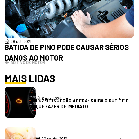
28 set, 2021
BATIDA DE PINO PODE CAUSAR SÉRIOS
DANOS AO MOTOR
ADITIVO DE MOTOR
MAIS LIDAS
8 jun, 2026
LUZ DE INJEÇÃO ACESA: SAIBA O QUE É E O
QUE FAZER DE IMEDIATO
30 maio, 2019