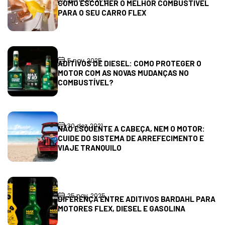
COMO ESCOLHER O MELHOR COMBUSTÍVEL
PARA O SEU CARRO FLEX
5 nov, 2025
ADITIVOS DE DIESEL: COMO PROTEGER O
MOTOR COM AS NOVAS MUDANÇAS NO
COMBUSTÍVEL?
30 dez, 2021
NÃO ESQUENTE A CABEÇA, NEM O MOTOR:
CUIDE DO SISTEMA DE ARREFECIMENTO E
VIAJE TRANQUILO
25 nov, 2025
DIFERENÇA ENTRE ADITIVOS BARDAHL PARA
MOTORES FLEX, DIESEL E GASOLINA